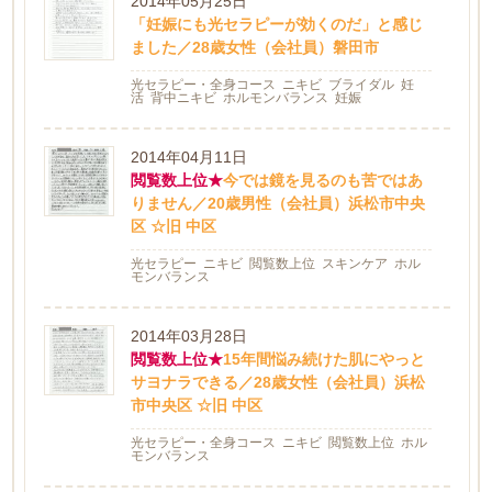
2014年05月25日
「妊娠にも光セラピーが効くのだ」と感じ
ました／28歳女性（会社員）磐田市
光セラピー・全身コース
ニキビ
ブライダル
妊
活
背中ニキビ
ホルモンバランス
妊娠
2014年04月11日
閲覧数上位★
今では鏡を見るのも苦ではあ
りません／20歳男性（会社員）浜松市中央
区 ☆旧 中区
光セラピー
ニキビ
閲覧数上位
スキンケア
ホル
モンバランス
2014年03月28日
閲覧数上位★
15年間悩み続けた肌にやっと
サヨナラできる／28歳女性（会社員）浜松
市中央区 ☆旧 中区
光セラピー・全身コース
ニキビ
閲覧数上位
ホル
モンバランス