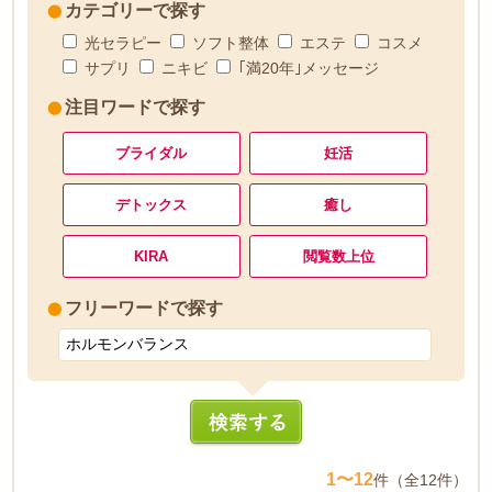
カテゴリーで探す
光セラピー
ソフト整体
エステ
コスメ
サプリ
ニキビ
｢満20年｣メッセージ
注目ワードで探す
ブライダル
妊活
デトックス
癒し
KIRA
閲覧数上位
フリーワードで探す
1〜12
件（全12件）