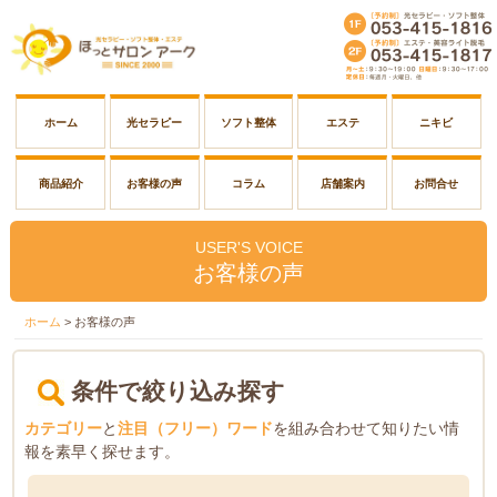
ホーム
光セラピー
ソフト整体
エステ
ニキビ
商品紹介
お客様の声
コラム
店舗案内
お問合せ
USER'S VOICE
お客様の声
ホーム
>
お客様の声
条件で絞り込み探す
カテゴリー
と
注目（フリー）ワード
を組み合わせて知りたい情
報を素早く探せます。