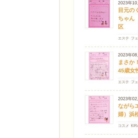
2023年1
目元の
ちゃん
区
エステ
フ
2023年0
まさか
45歳女
エステ
フ
2023年0
ながら
婦）浜松
コスメ
KIR