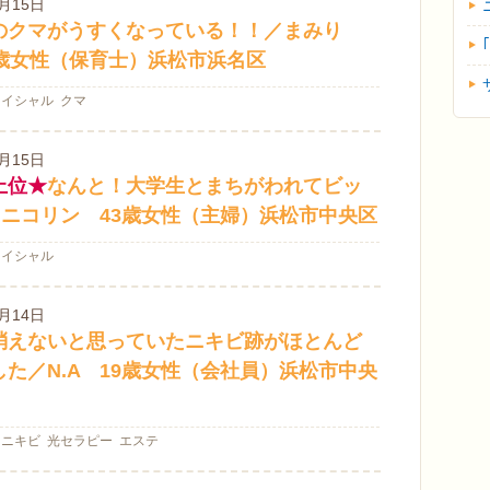
8月15日
のクマがうすくなっている！！／まみり
2歳女性（保育士）浜松市浜名区
ェイシャル
クマ
2月15日
上位★
なんと！大学生とまちがわれてビッ
!／ニコリン 43歳女性（主婦）浜松市中央区
ェイシャル
1月14日
消えないと思っていたニキビ跡がほとんど
した／N.A 19歳女性（会社員）浜松市中央
中ニキビ
光セラピー
エステ