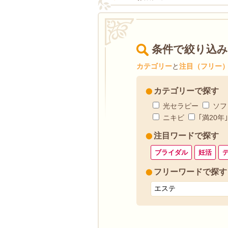
条件で絞り込
カテゴリー
と
注目（フリー
カテゴリーで探す
光セラピー
ソフ
ニキビ
｢満20
注目ワードで探す
ブライダル
妊活
フリーワードで探す