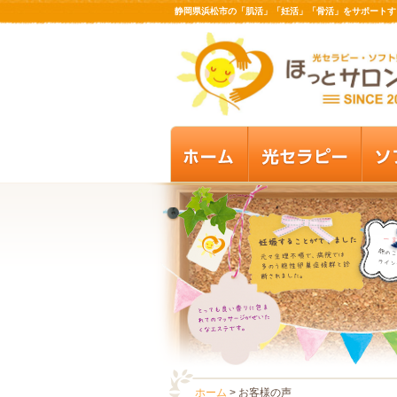
静岡県浜松市の「肌活」「妊活」「骨活」をサポートす
ホーム
>
お客様の声