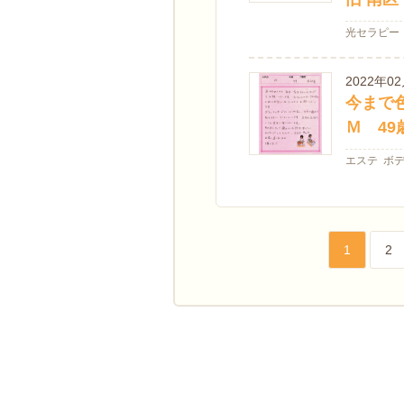
光セラピー
2022年0
今まで
Ｍ 49
エステ
ボ
1
2