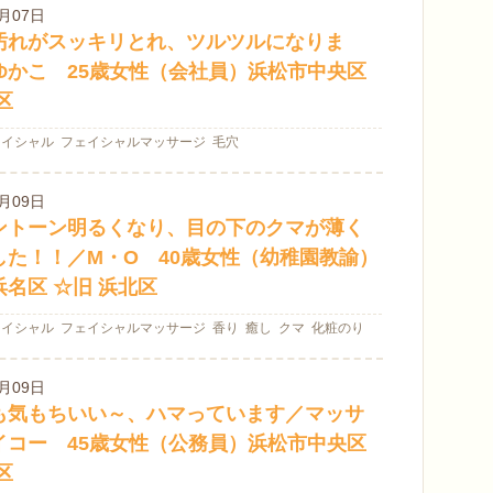
2月07日
汚れがスッキリとれ、ツルツルになりま
ゆかこ 25歳女性（会社員）浜松市中央区
区
ェイシャル
フェイシャルマッサージ
毛穴
1月09日
ントーン明るくなり、目の下のクマが薄く
した！！／M・O 40歳女性（幼稚園教諭）
名区 ☆旧 浜北区
ェイシャル
フェイシャルマッサージ
香り
癒し
クマ
化粧のり
9月09日
も気もちいい～、ハマっています／マッサ
イコー 45歳女性（公務員）浜松市中央区
区