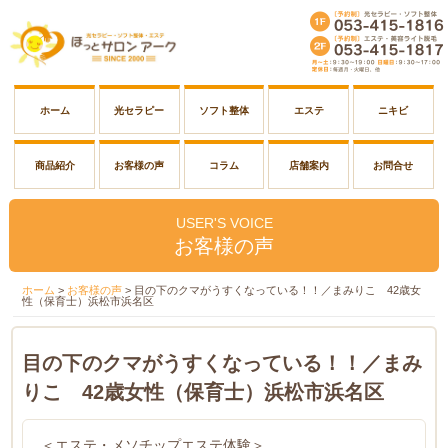
ホーム
光セラピー
ソフト整体
エステ
ニキビ
商品紹介
お客様の声
コラム
店舗案内
お問合せ
USER'S VOICE
お客様の声
ホーム
>
お客様の声
>
目の下のクマがうすくなっている！！／まみりこ 42歳女
性（保育士）浜松市浜名区
目の下のクマがうすくなっている！！／まみ
りこ 42歳女性（保育士）浜松市浜名区
＜エステ・メソチップエステ体験＞