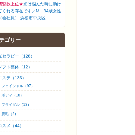
閲覧数上位★
光は悩んだ時に助け
てくれる存在です／M 34歳女性
（会社員） 浜松市中央区
テゴリー
光セラピー（128）
ソフト整体（12）
エステ（136）
フェイシャル（97）
ボディ（18）
ブライダル（13）
脱毛（2）
コスメ（44）