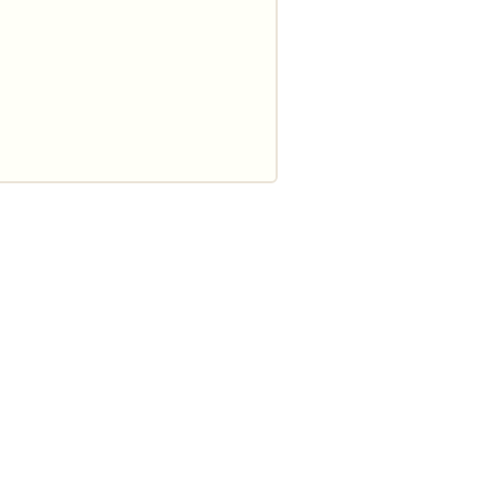
コラム
｜
店舗案内