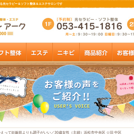
る光セラピー＆ソフト整体＆エステサロンです
えって妊娠前よりも調子がいい／30歳女性（主婦）浜松市中央区 ☆旧 中区