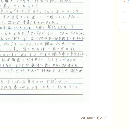
2016年09月21日