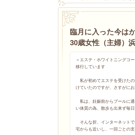
臨月に入った今は
30歳女性（主婦）浜
＜エステ・ホワイトニングコー
移行しています
私が初めてエステを受けたの
けていたのですが、さすがにお
私は、妊娠前からプールに通
い体質の為、散歩も出来ず毎日
そんな折、インターネットで
宅からも近いし、一回ごとの支